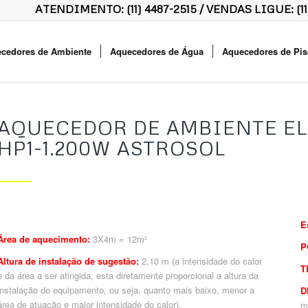
ATENDIMENTO:
(11) 4487-2515
/ VENDAS LIGUE:
(1
cedores de Ambiente
Aquecedores de Água
Aquecedores de Pis
AQUECEDOR DE AMBIENTE EL
HP1-1.200W ASTROSOL
E
Área de aquecimento:
3X4m = 12m²
P
Altura de instalação de sugestão:
2,10 m (a intensidade do calor
T
e da área a ser atingida, esta diretamente proporcional a altura da
instalação do equipamento, ou seja, quanto mais baixo, menor a
D
área de atuação e maior intensidade do calor).