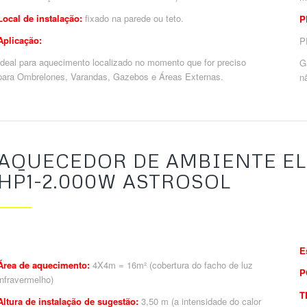
Local de instalação:
fixado na parede ou teto.
P
Aplicação:
P
Ideal para aquecimento localizado no momento que for preciso
G
para Ombrelones, Varandas, Gazebos e Áreas Externas.
n
AQUECEDOR DE AMBIENTE EL
HP1-2.000W ASTROSOL
E
Área de aquecimento:
4X4m = 16m² (cobertura do facho de luz
P
infravermelho)
T
Altura de instalação de sugestão:
3,50 m (a intensidade do calor