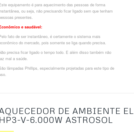
Este equipamento é para aquecimento das pessoas de forma
instantânea, ou seja, não precisando ficar ligado sem que tenham
pessoas presentes.
Econômico e saudável:
Pelo fato de ser instantâneo, é certamente o sistema mais
econômico do mercado, pois somente se liga quando precisa.
Não precisa ficar ligado o tempo todo. E além disso também não
faz mal a saúde.
São lâmpadas Phillips, especialmente projetadas para este tipo de
uso.
AQUECEDOR DE AMBIENTE EL
HP3-V-6.000W ASTROSOL