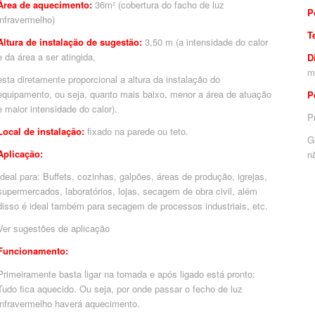
Área de aquecimento:
36m² (cobertura do facho de luz
P
infravermelho)
T
Altura de instalação de sugestão:
3,50 m (a intensidade do calor
e da área a ser atingida,
D
esta diretamente proporcional a altura da instalação do
equipamento, ou seja, quanto mais baixo, menor a área de atuação
P
e maior intensidade do calor).
P
Local de instalação:
fixado na parede ou teto.
G
Aplicação:
n
Ideal para: Buffets, cozinhas, galpões, áreas de produção, igrejas,
supermercados, laboratórios, lojas, secagem de obra civil, além
disso é ideal também para secagem de processos industriais, etc.
Ver sugestões de aplicação
Funcionamento:
Primeiramente basta ligar na tomada e após ligado está pronto:
Tudo fica aquecido. Ou seja, por onde passar o fecho de luz
infravermelho haverá aquecimento.