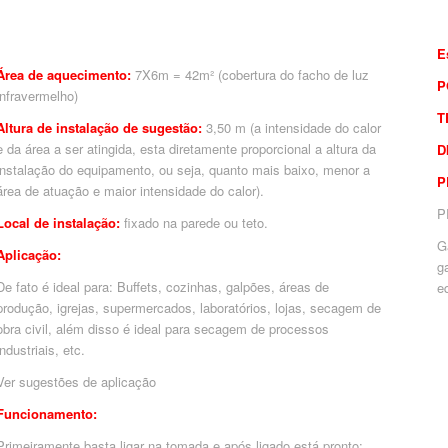
E
Área de aquecimento:
7X6m = 42m² (cobertura do facho de luz
P
infravermelho)
T
Altura de instalação de sugestão:
3,50 m (a intensidade do calor
e da área a ser atingida, esta diretamente proporcional a altura da
D
instalação do equipamento, ou seja, quanto mais baixo, menor a
P
área de atuação e maior intensidade do calor).
P
Local de instalação:
fixado na parede ou teto.
G
Aplicação:
g
De fato é ideal para: Buffets, cozinhas, galpões, áreas de
e
produção, igrejas, supermercados, laboratórios, lojas, secagem de
obra civil, além disso é ideal para secagem de processos
industriais, etc.
Ver sugestões de aplicação
Funcionamento:
Primeiramente basta ligar na tomada e após ligado está pronto: