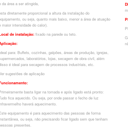
e da área a ser atingida,
D
esta diretamente proporcional a altura da instalação do
equipamento, ou seja, quanto mais baixo, menor a área de atuação
P
e maior intensidade do calor).
P
Local de instalação:
fixado na parede ou teto.
G
Aplicação:
n
Ideal para: Buffets, cozinhas, galpões, áreas de produção, igrejas,
supermercados, laboratórios, lojas, secagem de obra civil, além
disso é ideal para secagem de processos industriais, etc.
Ver sugestões de aplicação
Funcionamento:
Primeiramente basta ligar na tomada e após ligado está pronto:
Tudo fica aquecido. Ou seja, por onde passar o fecho de luz
infravermelho haverá aquecimento.
Este equipamento é para aquecimento das pessoas de forma
instantânea, ou seja, não precisando ficar ligado sem que tenham
pessoas presentes.