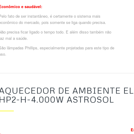
Econômico e saudável:
Pelo fato de ser instantâneo, é certamente o sistema mais
econômico do mercado, pois somente se liga quando precisa.
Não precisa ficar ligado o tempo todo. E além disso também não
faz mal a saúde.
São lâmpadas Phillips, especialmente projetadas para este tipo de
uso.
AQUECEDOR DE AMBIENTE EL
HP2-H-4.000W ASTROSOL
E