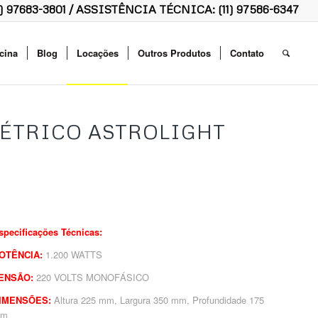
1) 97683-3801
/ ASSISTÊNCIA TÉCNICA:
(11) 97586-6347
cina
Blog
Locações
Outros Produtos
Contato
ÉTRICO ASTROLIGHT
specificações Técnicas:
OTÊNCIA:
1.200 WATTS
ENSÃO:
220 VOLTS MONOFÁSICO
IMENSÕES:
Altura 225 mm, Largura 350 mm, Profundidade 175
mm