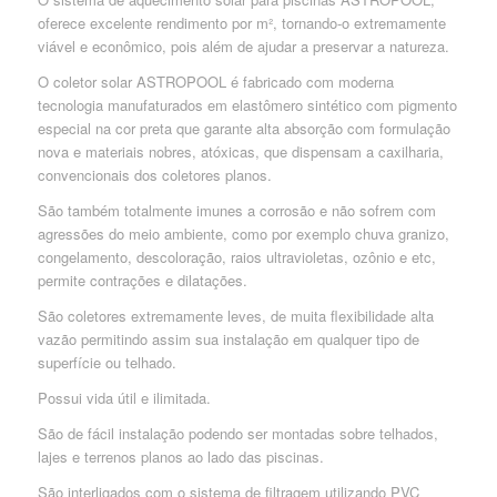
oferece excelente rendimento por m², tornando-o extremamente
viável e econômico, pois além de ajudar a preservar a natureza.
O coletor solar ASTROPOOL é fabricado com moderna
tecnologia manufaturados em elastômero sintético com pigmento
especial na cor preta que garante alta absorção com formulação
nova e materiais nobres, atóxicas, que dispensam a caxilharia,
convencionais dos coletores planos.
São também totalmente imunes a corrosão e não sofrem com
agressões do meio ambiente, como por exemplo chuva granizo,
congelamento, descoloração, raios ultravioletas, ozônio e etc,
permite contrações e dilatações.
São coletores extremamente leves, de muita flexibilidade alta
vazão permitindo assim sua instalação em qualquer tipo de
superfície ou telhado.
Possui vida útil e ilimitada.
São de fácil instalação podendo ser montadas sobre telhados,
lajes e terrenos planos ao lado das piscinas.
São interligados com o sistema de filtragem utilizando PVC